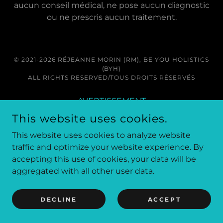
aucun conseil médical, ne pose aucun diagnostic
ou ne prescris aucun traitement.
© 2021-2026 RÉJEANNE MORIN (RM), BE YOU HOLISTICS
(BYH)
ALL RIGHTS RESERVED/TOUS DROITS RÉSERVÉS
AVERTISSEMENT
DISCLAIMER
This website uses cookies.
This website uses cookies to analyze website
traffic and optimize your website experience. By
accepting this use of cookies, your data will be
aggregated with all other user data.
DECLINE
ACCEPT